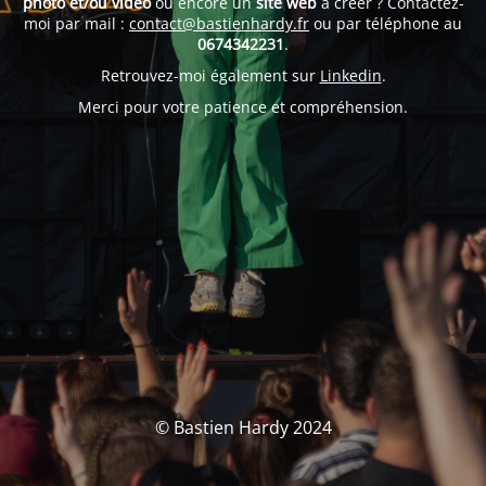
photo et/ou vidéo
ou encore un
site web
à créer ? Contactez-
moi par mail :
contact@bastienhardy.fr
ou par téléphone au
0674342231
.
Retrouvez-moi également sur
Linkedin
.
Merci pour votre patience et compréhension.
© Bastien Hardy 2024