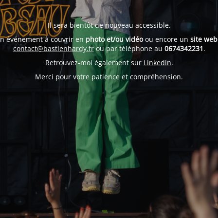
Il sera bientôt de nouveau accessible.
un événement à couvrir en
photo et/ou vidéo
ou encore un
site web
contact@bastienhardy.fr
ou par téléphone au
0674342231
.
Retrouvez-moi également sur
Linkedin
.
Merci pour votre patience et compréhension.