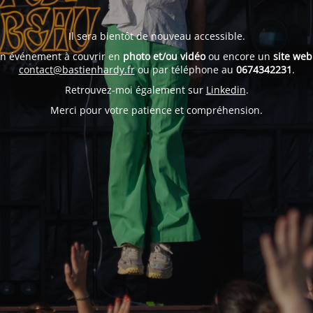
Il sera bientôt de nouveau accessible.
un événement à couvrir en
photo et/ou vidéo
ou encore un
site web
contact@bastienhardy.fr
ou par téléphone au
0674342231
.
Retrouvez-moi également sur
Linkedin
.
Merci pour votre patience et compréhension.