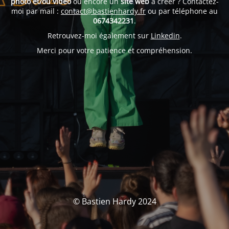
photo et/ou vidéo
ou encore un
site web
à créer ? Contactez-
moi par mail :
contact@bastienhardy.fr
ou par téléphone au
0674342231
.
Retrouvez-moi également sur
Linkedin
.
Merci pour votre patience et compréhension.
© Bastien Hardy 2024